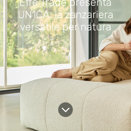
Effe Trade presenta
UN1CA: la zanzariera
versatile per natura