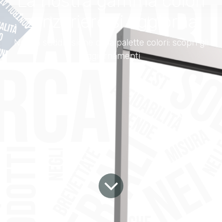
La nostra gamma colori
zanzariere si aggiorna
Nuova suddivisione della palette colori: scopri gli
aggiornamenti