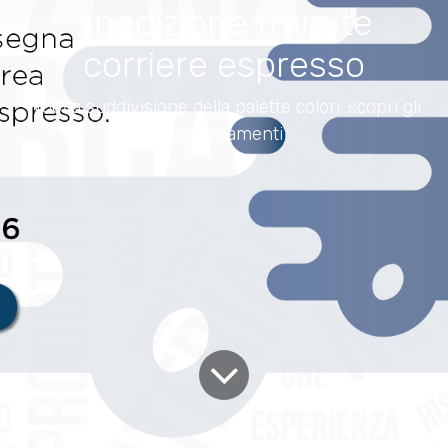
spedizione tramite
corriere espresso
Nuova suddivisione della palette colori: scopri gli
aggiornamenti