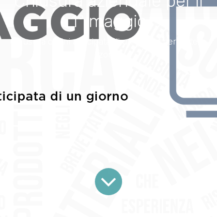
Chiusura aziendale per il
1° maggio
Chiusura ordini anticipata di un giorno per tutte le
zone